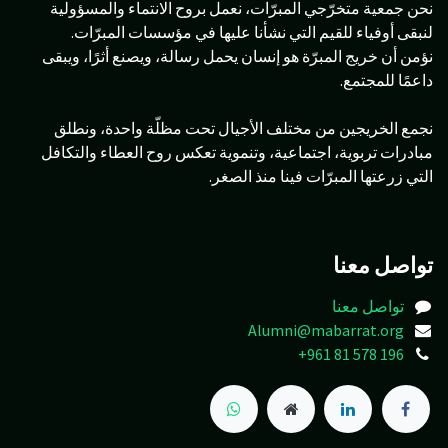
نحن جمعية متخرّجي المبرّات، نعمل بروح الانتماء والمسؤولية
لنبقى أوفياء للقيم التي نشأنا عليها في مؤسسات المبرّات.
نؤمن أن خريج المبرّة هو إنسان يحمل رسالة، ويصنع أثرًا، ويبقى
داعمًا للمجتمع.
نجمع الخريجين من مختلف الأجيال تحت مظلّة واحدة، ونطلق
مبادرات تربوية، اجتماعية، وتنموية تعكس روح العطاء والتكافل
التي زرعتها المبرّات فينا منذ الصغر.
تواصل معنا
تواصل معنا
Alumni@mabarrat.org
+961 81 578 196