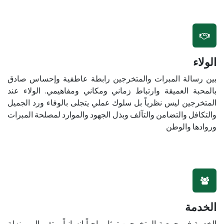
الولاء
بين رسالة المبرات والمتخرجين رابطة عاطفية وإحساس صادق
بالمحبة العميقة وارتباط زماني ومكاني ومفاهيمي. الولاء عند
المتخرجين ليس نظرياً بل سلوك عملي يتجلى بالوفاء ورد الجميل
والتكافل والتضامن والتآلف وبذل الجهود والموارد لمصلحة المبرات
وروادها والوطن
الخدمة
الخدمة في جمعية المتخرجين تمثل واجباً إنسانياً يرتقي الى منزلة