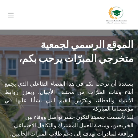
خطي للذهاب إلى المحتوى
الموقع الرسمي لجمعية
متخرجي المبرّات يرحب بكم،
يسعدنا أن نرحب بكم في هذا الفضاء التفاعلي الذي يجمع
أبناء وبنات المبرّات من مختلف الأجيال، ويعزز روابط
الانتماء والعطاء، ويكرّس القيم التي نشأنا عليها في
مؤسساتنا المباركة.
لقد تأسست جمعيتنا لتكون جسر تواصل ووفاء بين
الخريجين، ومنصة للعمل المشترك والتكافل الاجتماعي،
ورافعة لمبادرات تهدف إلى دعم طلاب المبرات الحاليين،