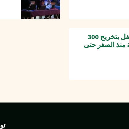
جمعية المبرات تحتفل بتخريج 300
 منذ الصغر حتى
تو