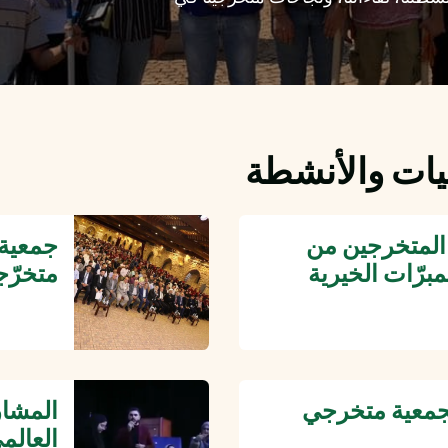
ليات والأنشطة
ء المتخرجين من
رّات الخيرية‎
متخرّجا
لجمعية متخرجي
المشار
العال