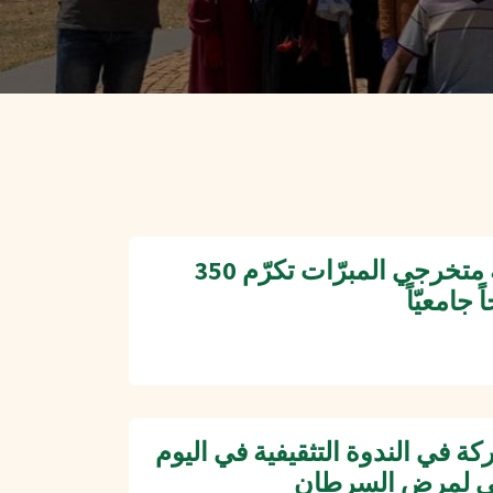
جمعية متخرجي المبرّات تكرّم 350
ً جامعيّاً
كة في الندوة التثقيفية في اليوم
مي لمرض السرطان