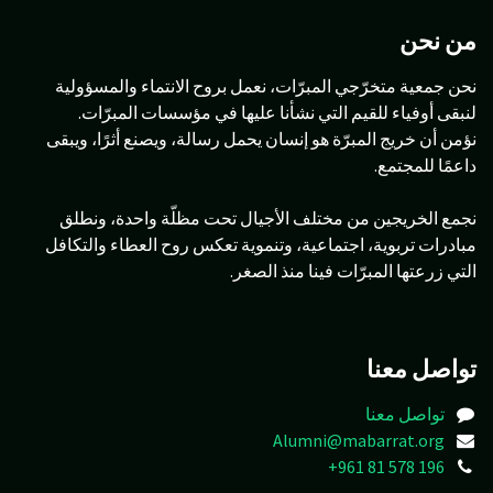
من نحن
نحن جمعية متخرّجي المبرّات، نعمل بروح الانتماء والمسؤولية
لنبقى أوفياء للقيم التي نشأنا عليها في مؤسسات المبرّات.
نؤمن أن خريج المبرّة هو إنسان يحمل رسالة، ويصنع أثرًا، ويبقى
داعمًا للمجتمع.
نجمع الخريجين من مختلف الأجيال تحت مظلّة واحدة، ونطلق
مبادرات تربوية، اجتماعية، وتنموية تعكس روح العطاء والتكافل
التي زرعتها المبرّات فينا منذ الصغر.
تواصل معنا
تواصل معنا
Alumni@mabarrat.org
+961 81 578 196