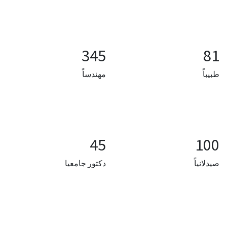
345
81​
طبيباً
مهندساً
45 ​
100​
صيدلانياً
دكتور جامعيا